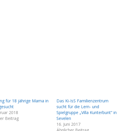
g für 18 jährige Mama in
Das Ki-IsS Familienzentrum
gesucht
sucht für die Lern- und
bruar 2018
Spielgruppe „Villa Kunterbunt“ in
er Beitrag
Sevelen
16. Juni 2017
Ähnlicher Beitrag