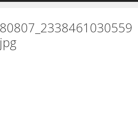
180807_2338461030559
jpg