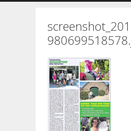
screenshot_20
980699518578.